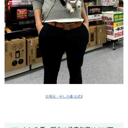
引用元：やしろ優 公式X