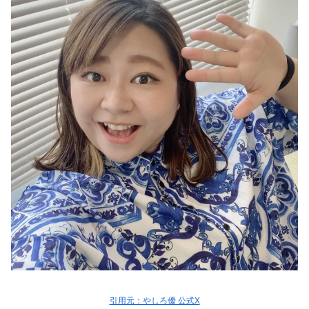
引用元：やしろ優 公式X