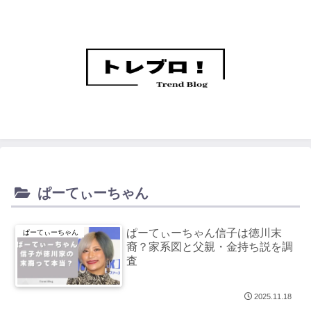
ぱーてぃーちゃん
ぱーてぃーちゃん信子は徳川末
ぱーてぃーちゃん
裔？家系図と父親・金持ち説を調
査
2025.11.18