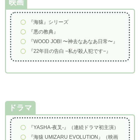
映画
『海猿』シリーズ
『悪の教典』
『WOOD JOB! 〜神去なあなあ日常〜』
『22年目の告白 −私が殺人犯です−』
ドラマ
『YASHA-夜叉-』（連続ドラマ初主演）
『海猿 UMIZARU EVOLUTION』（映画