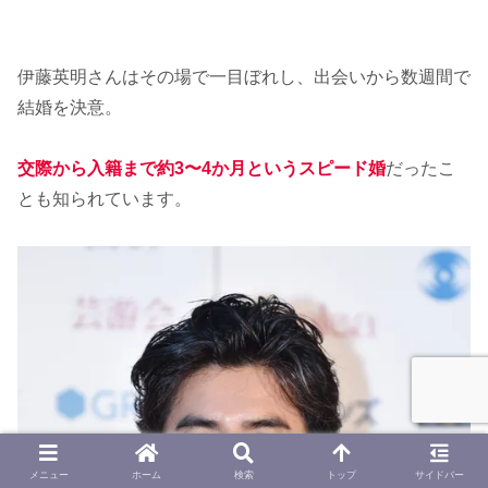
伊藤英明さんはその場で一目ぼれし、出会いから数週間で
結婚を決意。
交際から入籍まで約3〜4か月というスピード婚
だったこ
とも知られています。
メニュー
ホーム
検索
トップ
サイドバー