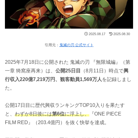
2025.08.17
2025.08.30
引用元：
鬼滅の刃 公式サイト
2025年7月18日に公開された 鬼滅の刃 『無限城編』（第
一章 猗窩座再来）は、
公開25日目
（8月11日）時点で
興
行収入220億7,219万円、観客動員1,569万人
を記録しまし
た。
公開17日目に歴代興収ランキングTOP10入りを果たす
と、
わずか8日後には
第6位
に浮上し、
『ONE PIECE
FILM RED』（203.4億円）を抜く快挙を達成。