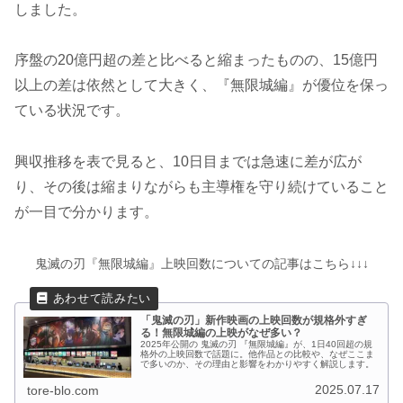
しました。
序盤の20億円超の差と比べると縮まったものの、15億円
以上の差は依然として大きく、『無限城編』が優位を保っ
ている状況です。
興収推移を表で見ると、10日目までは急速に差が広が
り、その後は縮まりながらも主導権を守り続けていること
が一目で分かります。
鬼滅の刃『無限城編』上映回数についての記事はこちら↓↓↓
「鬼滅の刃」新作映画の上映回数が規格外すぎ
る！無限城編の上映がなぜ多い？
2025年公開の 鬼滅の刃 『無限城編』が、1日40回超の規
格外の上映回数で話題に。他作品との比較や、なぜここま
で多いのか、その理由と影響をわかりやすく解説します。
2025.07.17
tore-blo.com