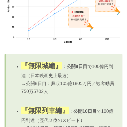
『無限城編』
：
公開8日目
で100億円到
達（日本映画史上最速）
→公開8日目：興収105億1805万円／観客動員
750万5702人
『無限列車編』
：
公開10日目
で100億
円到達（歴代２位のスピード）