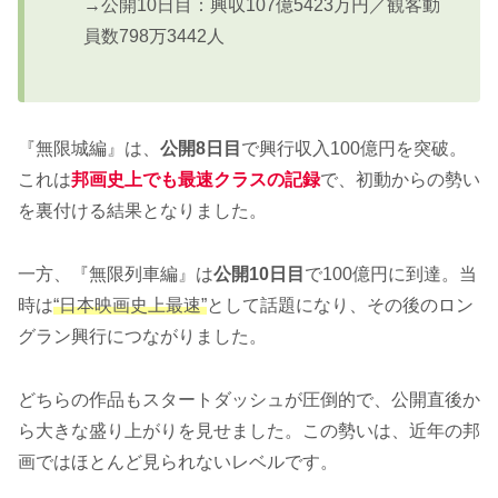
→公開10日目：興収107億5423万円／観客動
員数798万3442人
『無限城編』は、
公開8日目
で興行収入100億円を突破。
これは
邦画史上でも最速クラスの記録
で、初動からの勢い
を裏付ける結果となりました。
一方、『無限列車編』は
公開10日目
で100億円に到達。当
時は
“日本映画史上最速”
として話題になり、その後のロン
グラン興行につながりました。
どちらの作品もスタートダッシュが圧倒的で、公開直後か
ら大きな盛り上がりを見せました。この勢いは、近年の邦
画ではほとんど見られないレベルです。