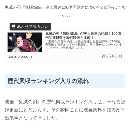
鬼滅の刃『無限城編』史上最速100億円到達についての記事はこち
ら↓↓↓
鬼滅の刃『無限城編』が史上最速の記録！100億
円到達日数を歴代映画と比較！
『鬼滅の刃 無限城編』が史上最速となる公開8日で100億
円突破！ 歴代ヒット作と比較し、その異例のスピードと凄
さをデータで徹底検証します。
2025.08.01
tore-blo.com
歴代興収ランキング入りの流れ
映画『鬼滅の刃』の歴代興収ランキング入りは、単なる記
録更新にとどまらず、その瞬間ごとに映画業界を揺るがす
出来事となってきました。