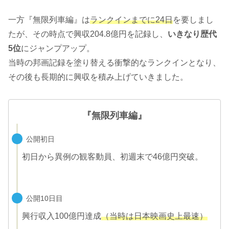
一方『無限列車編』は
ランクインまでに24日
を要しまし
たが、その時点で興収204.8億円を記録し、
いきなり歴代
5位
にジャンプアップ。
当時の邦画記録を塗り替える衝撃的なランクインとなり、
その後も長期的に興収を積み上げていきました。
『無限列車編』
公開初日
初日から異例の観客動員、初週末で46億円突破。
公開10日目
興行収入100億円達成
（当時は日本映画史上最速）