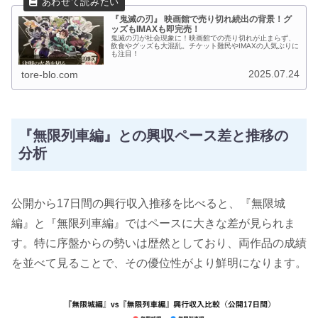
『鬼滅の刃』 映画館で売り切れ続出の背景！グ
ッズもIMAXも即完売！
鬼滅の刃が社会現象に！映画館での売り切れが止まらず、
飲食やグッズも大混乱。チケット難民やIMAXの人気ぶりに
も注目！
2025.07.24
tore-blo.com
『無限列車編』との興収ペース差と推移の
分析
公開から17日間の興行収入推移を比べると、『無限城
編』と『無限列車編』ではペースに大きな差が見られま
す。特に序盤からの勢いは歴然としており、両作品の成績
を並べて見ることで、その優位性がより鮮明になります。