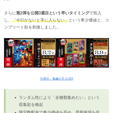
さらに
第2弾を公開3週目という早いタイミング
で投入
し、
「今行かないと手に入らない」
という希少価値と、コ
ンプリート欲を刺激しました。
引用元：鬼滅の刃 公式X
ランダム性により「全種類集めたい」という
収集欲を喚起
限定数配布で希少価値を高め、早期来場を促